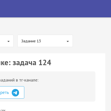
Задание 13
ке: задача 124
аданий в тг-канале:
треть
 сек.