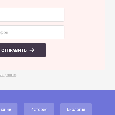
ОТПРАВИТЬ
ых данных
.
нание
История
Биология