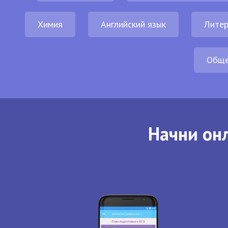
Химия
Английский язык
Литер
Обще
Начни онл