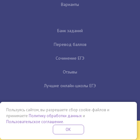
Варианты
Банк заданий
Перевод баллов
Сочинение ЕГЭ
Отзывы
Лучшие онлайн-школы ЕГЭ
Пользуясь сайтом, вы разрешаете сбор cookie-файлов и
принимаете
Политику обработки данных
и
Пользовательское соглашение
.
Бесплатная летняя школа
OK
ПОДРОБНЕЕ
ПРОВЕДИ ЭТО ЛЕТО С ПОЛЬЗОЙ