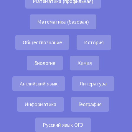
Математика (профильная)
Математика (базовая)
Обществознание
История
Биология
Химия
Английский язык
Литература
Информатика
География
Русский язык ОГЭ