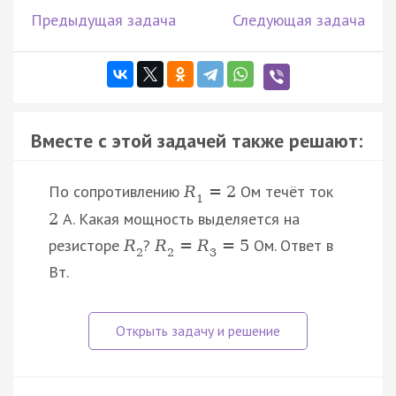
Предыдущая задача
Следующая задача
Вместе с этой задачей также решают:
По сопротивлению
Ом течёт ток
R
=
2
1
A. Какая мощность выделяется на
2
резисторе
?
Ом. Ответ в
R
R
=
R
=
5
2
2
3
Вт.