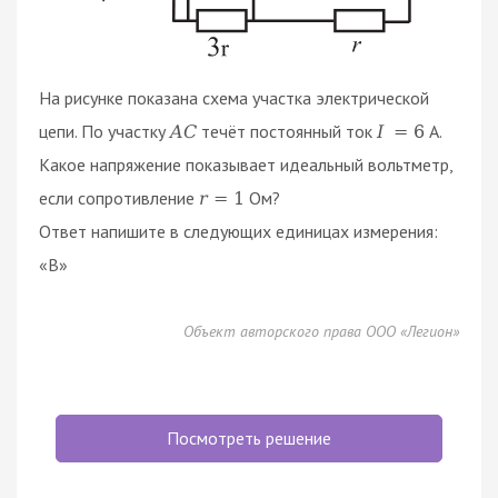
На рисунке показана схема участка электрической
цепи. По участку
течёт постоянный ток
А.
A
C
I
=
6
Какое напряжение показывает идеальный вольтметр,
если сопротивление
Ом?
r
=
1
Ответ напишите в следующих единицах измерения:
«В»
Объект авторского права ООО «Легион»
Посмотреть решение