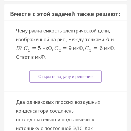
Вместе с этой задачей также решают:
Чему равна ёмкость электрической цепи,
изображённой на рис., между точками
и
А
?
мкФ,
мкФ,
мкФ.
В
C
=
5
C
=
9
C
=
6
1
2
3
Ответ в мкФ.
Два одинаковых плоских воздушных
конденсатора соединены
последовательно и подключены к
источнику с постоянной ЭДС. Как