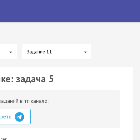
Задание 11
ке: задача 5
аданий в тг-канале:
треть
 сек.