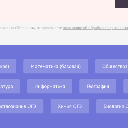
а кнопку «Отправить», вы принимаете
положение об обработке персональн
ная)
Математика (базовая)
Обществоз
атура
Информатика
География
ствознание ОГЭ
Химия ОГЭ
Биология 