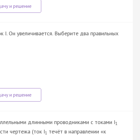
 I. Он увеличивается. Выберите два правильных
аллельными длинными проводниками с токами I
1
ти чертежа (ток I
течёт в направлении «к
1