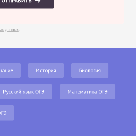
ОТПРАВИТЬ
ых данных
.
нание
История
Биология
Русский язык ОГЭ
Математика ОГЭ
ОГЭ