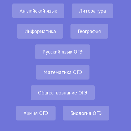
Английский язык
Литература
Информатика
География
Русский язык ОГЭ
Математика ОГЭ
Обществознание ОГЭ
Химия ОГЭ
Биология ОГЭ