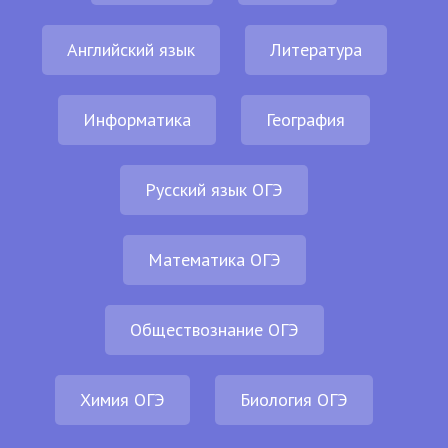
Английский язык
Литература
Информатика
География
Русский язык ОГЭ
Математика ОГЭ
Обществознание ОГЭ
Химия ОГЭ
Биология ОГЭ