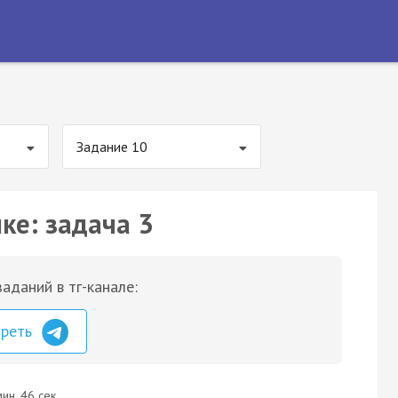
Задание 10
ке: задача 3
аданий в тг-канале:
треть
ин. 46 сек.