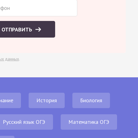
ОТПРАВИТЬ
ых данных
.
нание
История
Биология
Русский язык ОГЭ
Математика ОГЭ