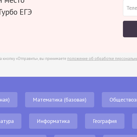
Турбо ЕГЭ
а кнопку «Отправить», вы принимаете
положение об обработке персональн
ная)
Математика (базовая)
Обществоз
атура
Информатика
География