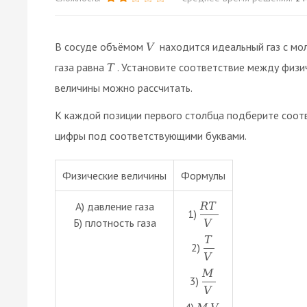
В сосуде объёмом
находится идеальный газ с мо
V
газа равна
. Установите соответствие между физи
T
величины можно рассчитать.
К каждой позиции первого столбца подберите соо
цифры под соответствующими буквами.
Физические величины
Формулы
А) давление газа
R
T
1)
Б) плотность газа
V
T
2)
V
M
3)
V
4)