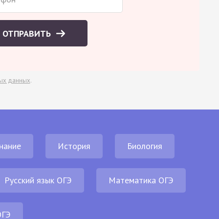
ОТПРАВИТЬ
ых данных
.
нание
История
Биология
Русский язык ОГЭ
Математика ОГЭ
ОГЭ