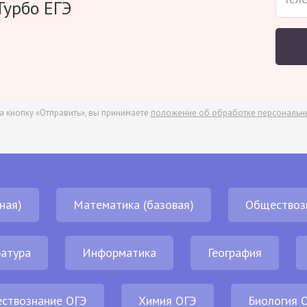
Турбо ЕГЭ
а кнопку «Отправить», вы принимаете
положение об обработке персональн
ная)
Математика (базовая)
Обществоз
атура
Информатика
География
ствознание ОГЭ
Химия ОГЭ
Биология 