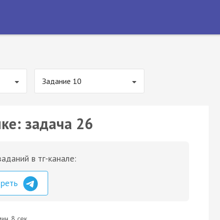
Задание 10
ке: задача 26
аданий в тг-канале:
треть
ин. 8 сек.