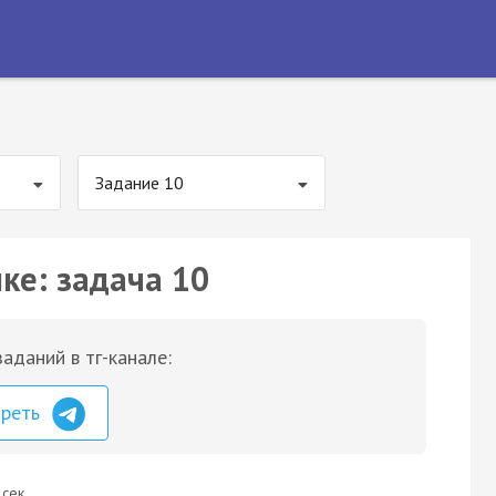
Задание 10
ке: задача 10
аданий в тг-канале:
треть
 сек.