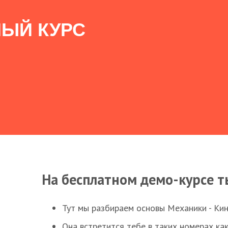
ЫЙ КУРС
На бесплатном демо-курсе т
Тут мы разбираем основы Механики - Ки
Она встретится тебе в таких номерах как