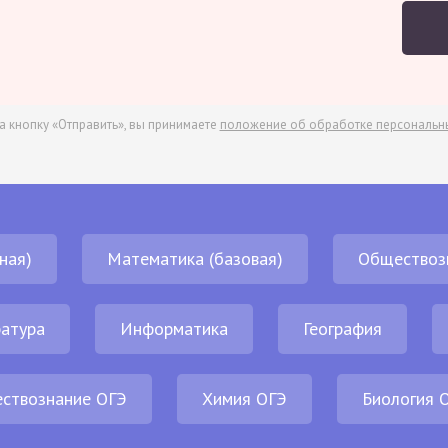
а кнопку «Отправить», вы принимаете
положение об обработке персональн
ная)
Математика (базовая)
Обществоз
атура
Информатика
География
ствознание ОГЭ
Химия ОГЭ
Биология 