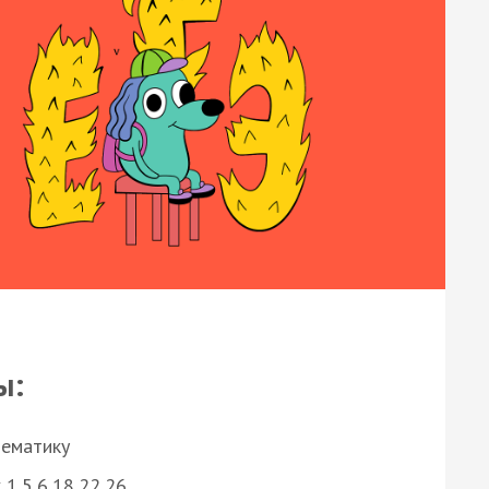
ы:
нематику
 1,5,6,18,22,26