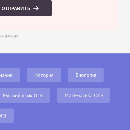
ОТПРАВИТЬ
ых данных
.
нание
История
Биология
Русский язык ОГЭ
Математика ОГЭ
ОГЭ