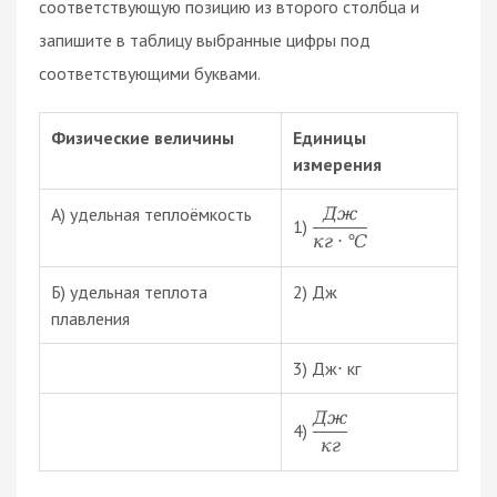
соответствующую позицию из второго столбца и
запишите в таблицу выбранные цифры под
соответствующими буквами.
Физические величины
Единицы
измерения
А) удельная теплоёмкость
Д
ж
1)
к
г
⋅
°
C
Б) удельная теплота
2) Дж
плавления
3) Дж
кг
⋅
Д
ж
4)
к
г