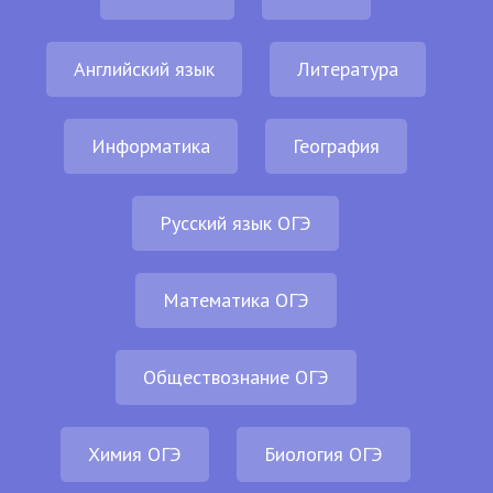
Английский язык
Литература
Информатика
География
Русский язык ОГЭ
Математика ОГЭ
Обществознание ОГЭ
Химия ОГЭ
Биология ОГЭ