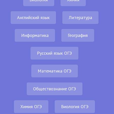
Английский язык
Литература
Информатика
География
Русский язык ОГЭ
Математика ОГЭ
Обществознание ОГЭ
Химия ОГЭ
Биология ОГЭ