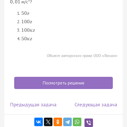
м/с
?
0
,
01
50
г
100
г
100
к
г
50
к
г
Объект авторского права ООО «Легион»
Посмотреть решение
Предыдущая задача
Следующая задача