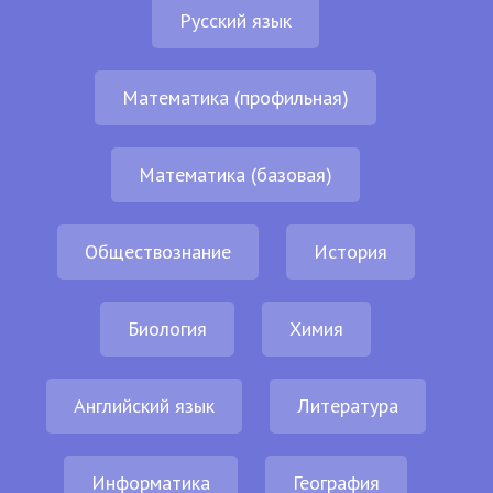
Русский язык
Математика (профильная)
Математика (базовая)
Обществознание
История
Биология
Химия
Английский язык
Литература
Информатика
География