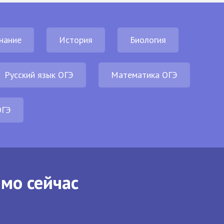
нание
История
Биология
Русский язык ОГЭ
Математика ОГЭ
ОГЭ
ямо сейчас