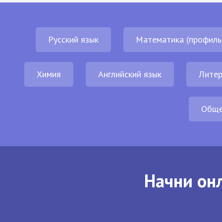
Русский язык
Математика (профиль
Химия
Английский язык
Литер
Обще
Начни онл