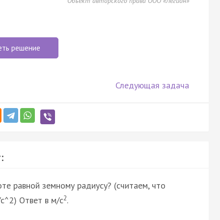
Объект авторского права ООО «Легион»
еть решение
Следующая задача
:
те равной земному радиусу? (считаем, что
2
с^2) Ответ в м/с
.