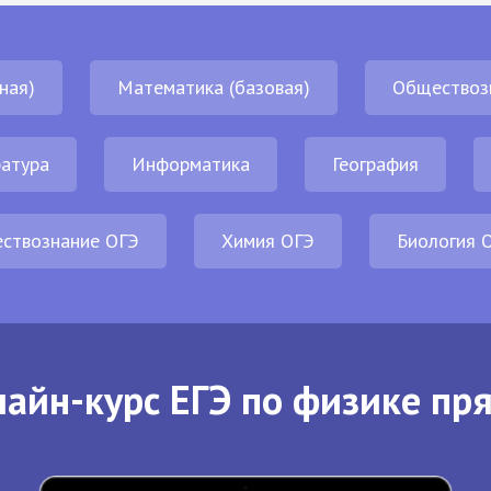
ная)
Математика (базовая)
Обществоз
атура
Информатика
География
ствознание ОГЭ
Химия ОГЭ
Биология 
айн-курс ЕГЭ по физике пр