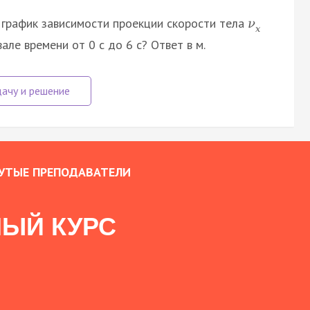
н график зависимости проекции скорости тела
ν
x
але времени от 0 с до 6 с? Ответ в м.
УТЫЕ ПРЕПОДАВАТЕЛИ
ЫЙ КУРС