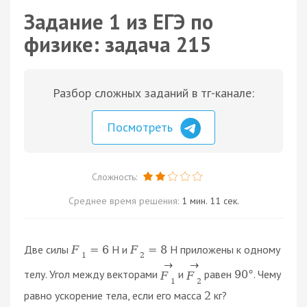
Задание 1 из ЕГЭ по
физике: задача 215
Разбор сложных заданий в тг-канале:
Посмотреть
Сложность:
Среднее время решения:
1 мин. 11 сек.
Две силы
Н и
Н приложены к одному
F
=
6
F
=
8
1
2
→
→
телу. Угол между векторами
и
равен
. Чему
90
°
F
F
1
2
равно ускорение тела, если его масса
кг?
2