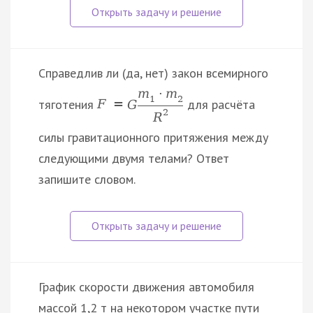
Справедлив ли (да, нет) закон всемирного
m
·
m
1
2
тяготения
для расчёта
F
=
G
2
R
силы гравитационного притяжения между
следующими двумя телами? Ответ
запишите словом.
График скорости движения автомобиля
массой 1,2 т на некотором участке пути