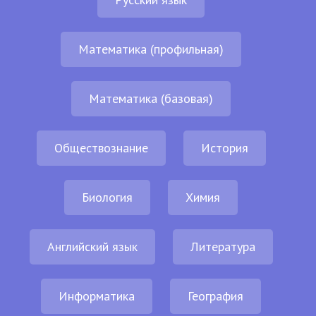
Математика (профильная)
Математика (базовая)
Обществознание
История
Биология
Химия
Английский язык
Литература
Информатика
География