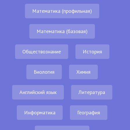
Математика (профильная)
Математика (базовая)
Обществознание
История
Биология
Химия
Английский язык
Литература
Информатика
География