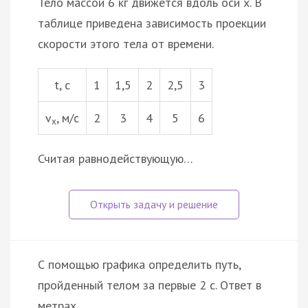
Тело массой 6 кг движется вдоль оси x. В
таблице приведена зависимость проекции
скорости этого тела от времени.
t, с
1
1,5
2
2,5
3
v
, м/с
2
3
4
5
6
x
Считая равнодействующую…
С помощью графика определить путь,
пройденный телом за первые 2 с. Ответ в
метрах