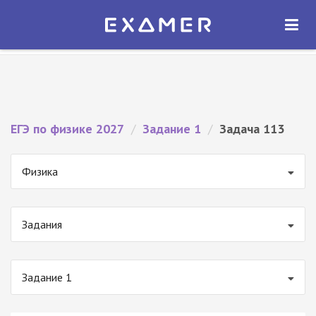
Экзамер — ЕГЭ 2027
×
ОТКРЫТЬ
Экзамер
Бесплатно - В Google Play
ЕГЭ по физике 2027
/
Задание 1
/
Задача 113
Физика
Задания
Задание 1