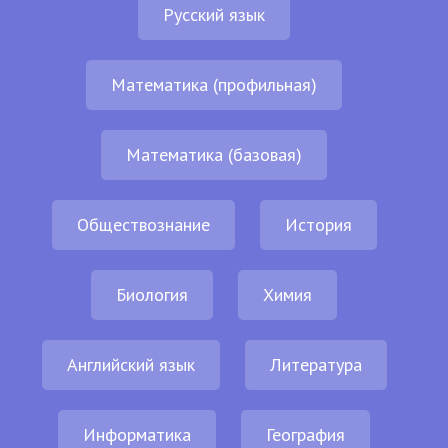
Русский язык
Математика (профильная)
Математика (базовая)
Обществознание
История
Биология
Химия
Английский язык
Литература
Информатика
География