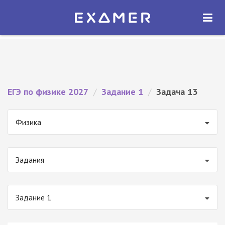
Экзамер — ЕГЭ 2027
×
ОТКРЫТЬ
Экзамер
Бесплатно - В Google Play
ЕГЭ по физике 2027
/
Задание 1
/
Задача 13
Физика
Задания
Задание 1