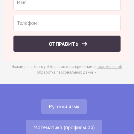
ОТПРАВИТЬ
Нажимая на кнопку «Отправить», вы принимаете
положение об
обработке персональных данных
.
Русский язык
Математика (профильная)