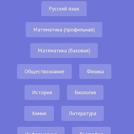
Русский язык
Математика (профильная)
Математика (базовая)
Обществознание
Физика
История
Биология
Химия
Литература