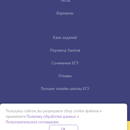
Тесты
Варианты
Банк заданий
Перевод баллов
Сочинение ЕГЭ
Отзывы
Лучшие онлайн-школы ЕГЭ
Пользуясь сайтом, вы разрешаете сбор cookie-файлов и
принимаете
Политику обработки данных
и
Пользовательское соглашение
.
Бесплатная летняя школа
OK