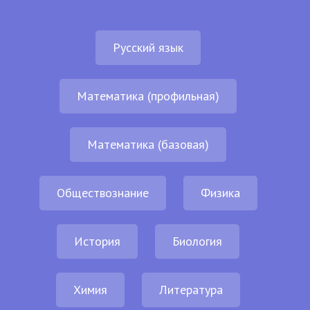
Русский язык
Математика (профильная)
Математика (базовая)
Обществознание
Физика
История
Биология
Химия
Литература