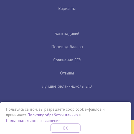
Варианты
Банк заданий
Перевод баллов
Сочинение ЕГЭ
Отзывы
Лучшие онлайн-школы ЕГЭ
Пользуясь сайтом, вы разрешаете сбор cookie-файлов и
принимаете
Политику обработки данных
и
Пользовательское соглашение
.
Бесплатная летняя школа
OK
ПОДРОБНЕЕ
ПРОВЕДИ ЭТО ЛЕТО С ПОЛЬЗОЙ