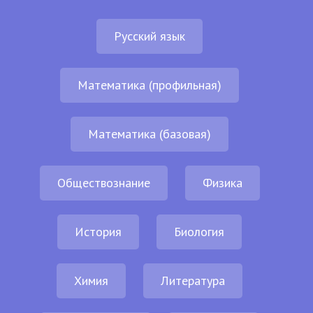
Русский язык
Математика (профильная)
Математика (базовая)
Обществознание
Физика
История
Биология
Химия
Литература