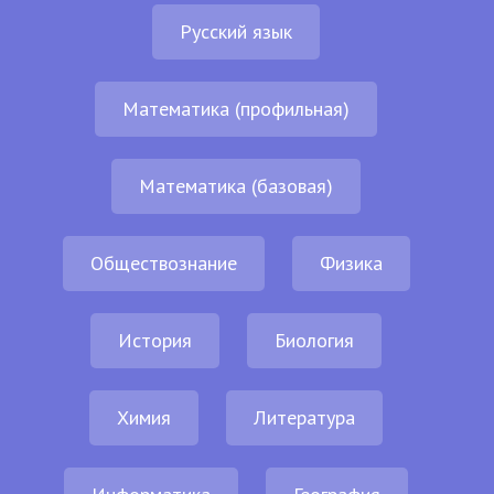
Русский язык
Математика (профильная)
Математика (базовая)
Обществознание
Физика
История
Биология
Химия
Литература