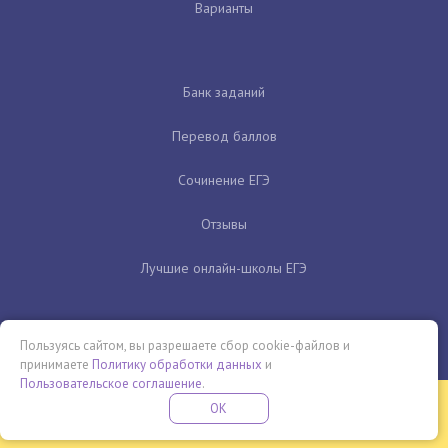
Варианты
Банк заданий
Перевод баллов
Сочинение ЕГЭ
Отзывы
Лучшие онлайн-школы ЕГЭ
Пользуясь сайтом, вы разрешаете сбор cookie-файлов и
принимаете
Политику обработки данных
и
Пользовательское соглашение
.
Бесплатная летняя школа
OK
ПОДРОБНЕЕ
ПРОВЕДИ ЭТО ЛЕТО С ПОЛЬЗОЙ