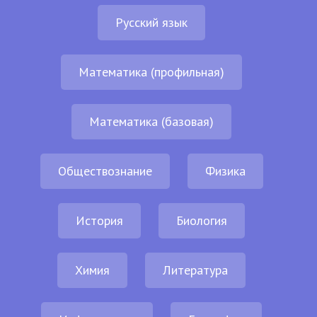
Русский язык
Математика (профильная)
Математика (базовая)
Обществознание
Физика
История
Биология
Химия
Литература