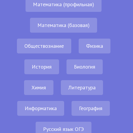
Математика (профильная)
Математика (базовая)
Обществознание
Физика
История
Биология
Химия
Литература
Информатика
География
Русский язык ОГЭ