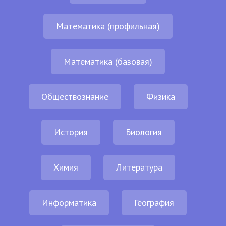
Математика (профильная)
Математика (базовая)
Обществознание
Физика
История
Биология
Химия
Литература
Информатика
География