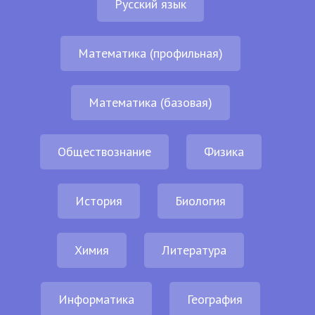
Русский язык
Математика (профильная)
Математика (базовая)
Обществознание
Физика
История
Биология
Химия
Литература
Информатика
География