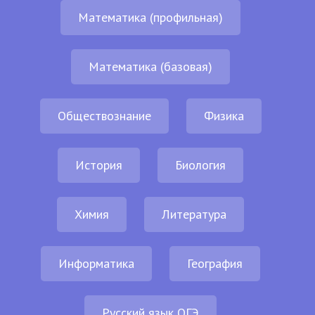
Математика (профильная)
Математика (базовая)
Обществознание
Физика
История
Биология
Химия
Литература
Информатика
География
Русский язык ОГЭ