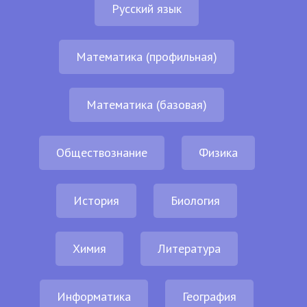
Русский язык
Математика (профильная)
Математика (базовая)
Обществознание
Физика
История
Биология
Химия
Литература
Информатика
География