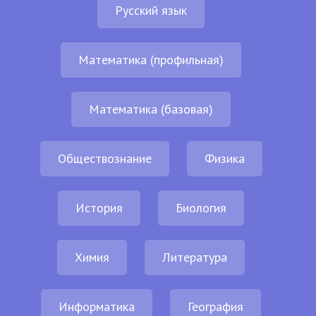
Русский язык
Математика (профильная)
Математика (базовая)
Обществознание
Физика
История
Биология
Химия
Литература
Информатика
География