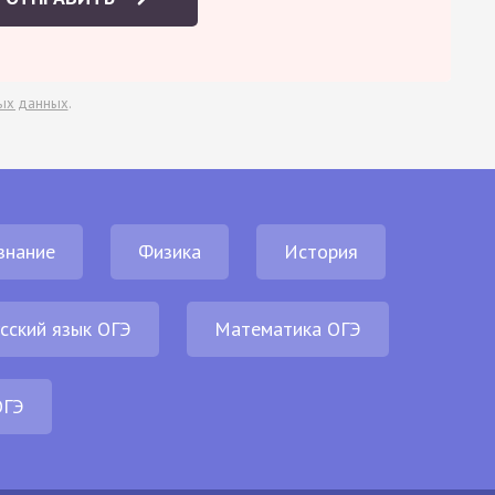
ых данных
.
знание
Физика
История
сский язык ОГЭ
Математика ОГЭ
ОГЭ