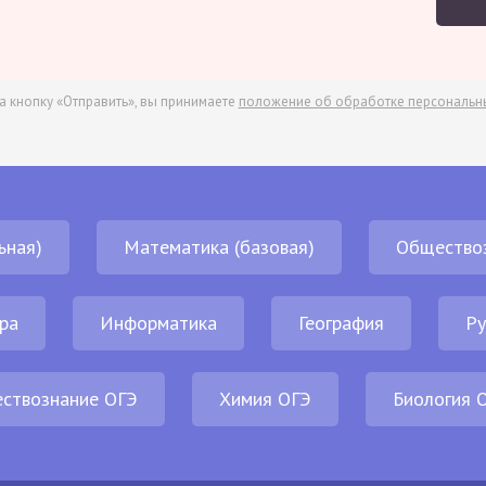
а кнопку «Отправить», вы принимаете
положение об обработке персональн
ьная)
Математика (базовая)
Общество
ра
Информатика
География
Ру
ствознание ОГЭ
Химия ОГЭ
Биология 