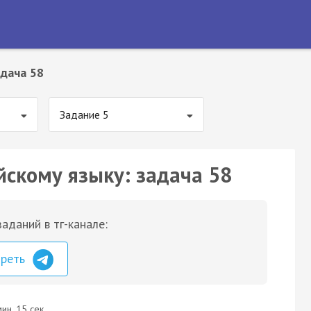
дача 58
Задание 5
йскому языку: задача 58
аданий в тг-канале:
треть
ин. 15 сек.