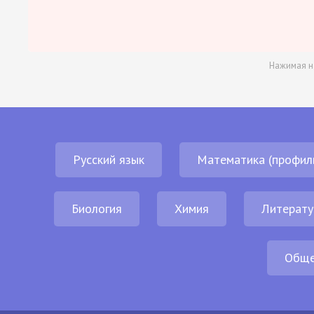
Нажимая н
Русский язык
Математика (профил
Биология
Химия
Литерату
Обще