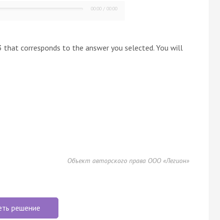
00:00
/
00:00
 3 that corresponds to the answer you selected. You will
Объект авторского права ООО «Легион»
еть решение