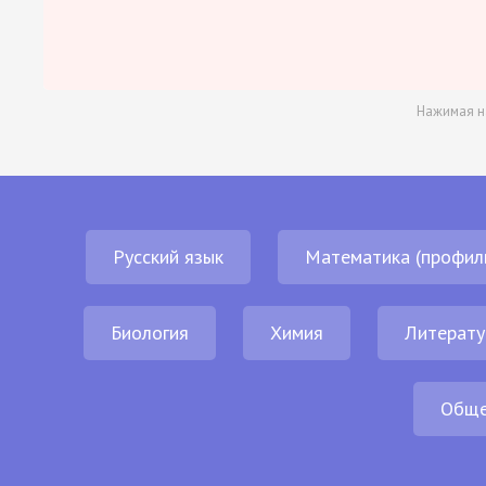
Нажимая н
Русский язык
Математика (профил
Биология
Химия
Литерату
Обще