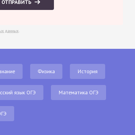
ОТПРАВИТЬ
ых данных
.
знание
Физика
История
сский язык ОГЭ
Математика ОГЭ
ОГЭ