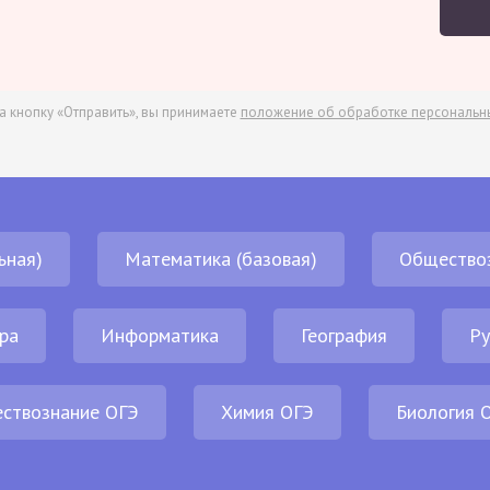
а кнопку «Отправить», вы принимаете
положение об обработке персональн
ьная)
Математика (базовая)
Общество
ра
Информатика
География
Ру
ствознание ОГЭ
Химия ОГЭ
Биология 