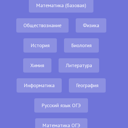
Математика (базовая)
Обществознание
Физика
История
Биология
Химия
Литература
Информатика
География
Русский язык ОГЭ
Математика ОГЭ