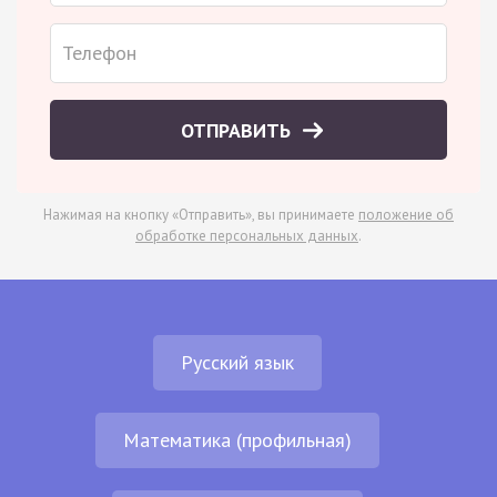
ОТПРАВИТЬ
Нажимая на кнопку «Отправить», вы принимаете
положение об
обработке персональных данных
.
Русский язык
Математика (профильная)