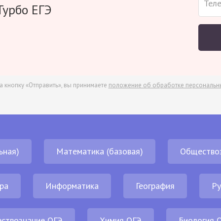
Турбо ЕГЭ
а кнопку «Отправить», вы принимаете
положение об обработке персональн
ьная)
Математика (базовая)
Общество
ра
Информатика
География
Ру
ствознание ОГЭ
Химия ОГЭ
Биология 