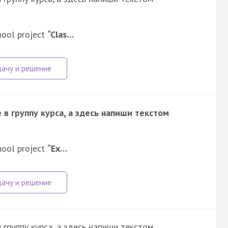
hool project
“Clas…
в группу курса, а здесь напиши текстом
hool project
“Ex…
группу курса, а здесь напиши текстом