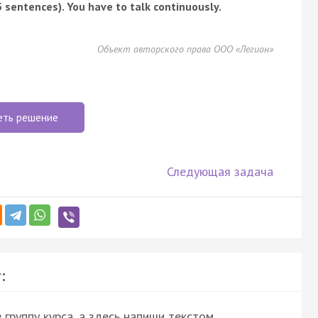
 sentences). You have to talk continuously.
Объект авторского права ООО «Легион»
еть решение
Следующая задача
:
группу курса, а здесь напиши текстом