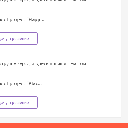
hool project
“Happ…
группу курса, а здесь напиши текстом
hool project
“Plac…