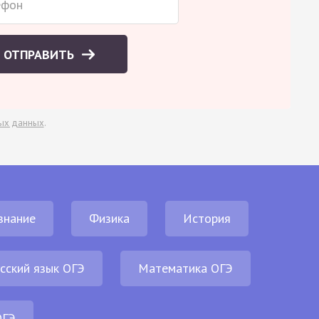
ОТПРАВИТЬ
ых данных
.
знание
Физика
История
сский язык ОГЭ
Математика ОГЭ
ОГЭ