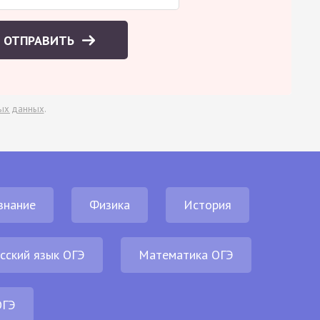
ОТПРАВИТЬ
ых данных
.
знание
Физика
История
сский язык ОГЭ
Математика ОГЭ
ОГЭ