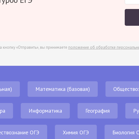
а кнопку «Отправить», вы принимаете
положение об обработке персональн
ьная)
Математика (базовая)
Общество
ра
Информатика
География
Ру
ствознание ОГЭ
Химия ОГЭ
Биология 