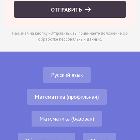
ОТПРАВИТЬ
Нажимая на кнопку «Отправить», вы принимаете
положение об
обработке персональных данных
.
Русский язык
Математика (профильная)
Математика (базовая)