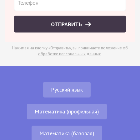
ОТПРАВИТЬ
Нажимая на кнопку «Отправить», вы принимаете
положение об
обработке персональных данных
.
Русский язык
Математика (профильная)
Математика (базовая)