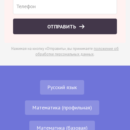
ОТПРАВИТЬ
Нажимая на кнопку «Отправить», вы принимаете
положение об
обработке персональных данных
.
Русский язык
Математика (профильная)
Математика (базовая)