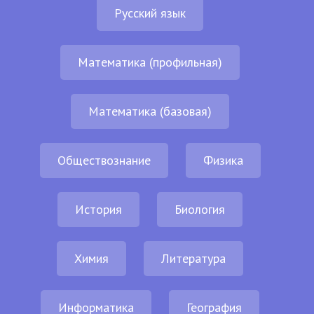
Русский язык
Математика (профильная)
Математика (базовая)
Обществознание
Физика
История
Биология
Химия
Литература
Информатика
География