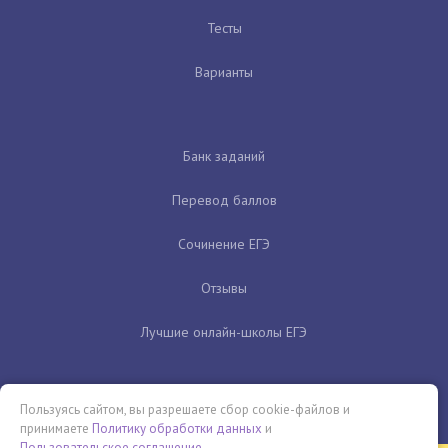
Тесты
Варианты
Банк заданий
Перевод баллов
Сочинение ЕГЭ
Отзывы
Лучшие онлайн-школы ЕГЭ
Пользуясь сайтом, вы разрешаете сбор cookie-файлов и
принимаете
Политику обработки данных
и
Пользовательское соглашение
.