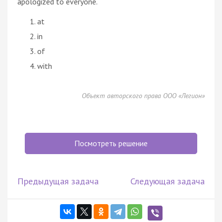
apologized to everyone.
at
in
of
with
Объект авторского права ООО «Легион»
Посмотреть решение
Предыдущая задача
Следующая задача