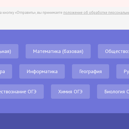
а кнопку «Отправить», вы принимаете
положение об обработке персональн
ьная)
Математика (базовая)
Общество
ра
Информатика
География
Ру
ствознание ОГЭ
Химия ОГЭ
Биология 