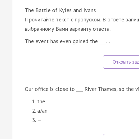
The Battle of Kyles and Ivans
Прочитайте текст с пропуском. В ответе запиш
выбранному Вами варианту ответа.
The event has even gained the ___…
Our office is close to ___ River Thames, so the v
the
a/an
—