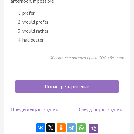
afternoon, if possible.
prefer
would prefer
would rather
had better
Объект авторского права ООО «Легион»
Посмотреть решение
Предыдущая задача
Следующая задача