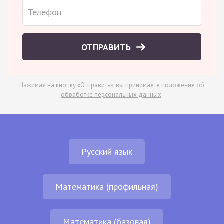
ОТПРАВИТЬ
Нажимая на кнопку «Отправить», вы принимаете
положение об
обработке персональных данных
.
Русский язык
Математика (профильная)
Математика (базовая)