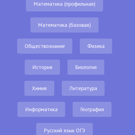
Математика (профильная)
Математика (базовая)
Обществознание
Физика
История
Биология
Химия
Литература
Информатика
География
Русский язык ОГЭ