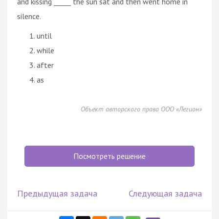
and kissing _____ the sun sat and then went home in
silence.
until
while
after
as
Объект авторского права ООО «Легион»
Посмотреть решение
Предыдущая задача
Следующая задача