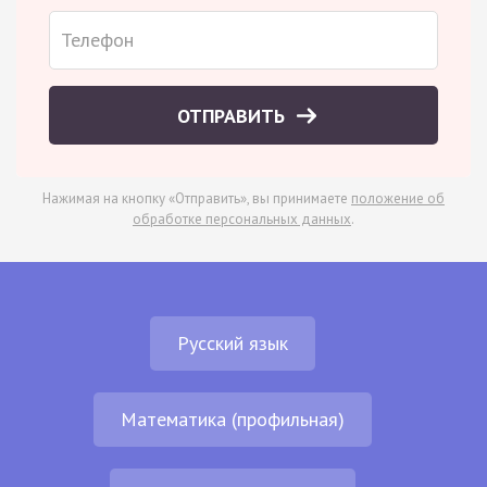
ОТПРАВИТЬ
Нажимая на кнопку «Отправить», вы принимаете
положение об
обработке персональных данных
.
Русский язык
Математика (профильная)