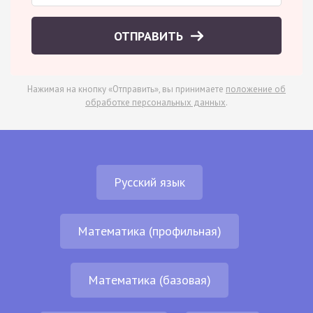
ОТПРАВИТЬ
Нажимая на кнопку «Отправить», вы принимаете
положение об
обработке персональных данных
.
Русский язык
Математика (профильная)
Математика (базовая)