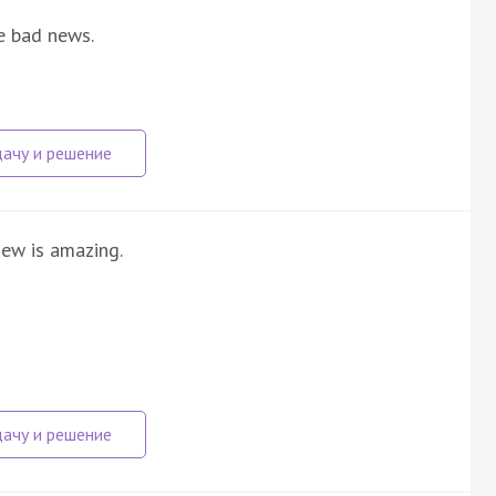
he bad news.
iew is amazing.