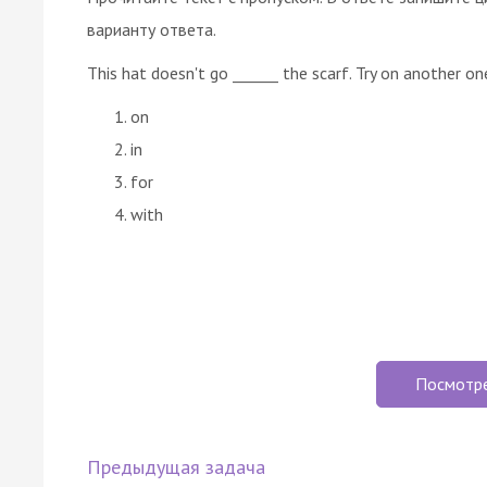
варианту ответа.
This hat doesn't go ______ the scarf. Try on another on
on
in
for
with
Посмотр
Предыдущая задача