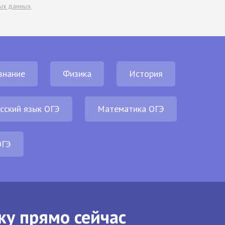
ых данных
.
знание
Физика
История
сский язык ОГЭ
Математика ОГЭ
ОГЭ
ку прямо сейчас