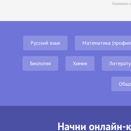
Нажимая н
Русский язык
Математика (профил
Биология
Химия
Литерату
Обще
Начни онлайн-к