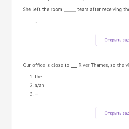
She left the room ______ tears after receiving t
…
Our office is close to ___ River Thames, so the v
the
a/an
—