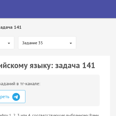
Задача 141
Задание 35
ийскому языку: задача 141
аданий в тг-канале:
треть
ифру 1, 2, 3 или 4, соответствующую выбранному Вами