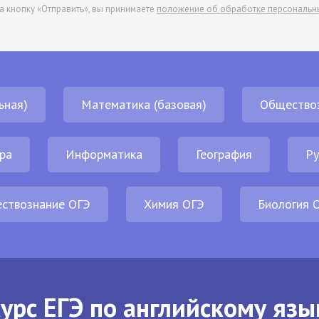
а кнопку «Отправить», вы принимаете
положение об обработке персональн
ьная)
Математика (базовая)
Общество
ра
Информатика
География
Ру
ствознание ОГЭ
Химия ОГЭ
Биология 
урс ЕГЭ по английскому язы