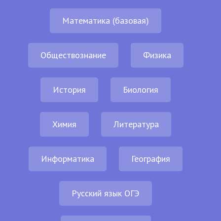
Математика (базовая)
Обществознание
Физика
История
Биология
Химия
Литература
Информатика
География
Русский язык ОГЭ