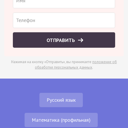
ОТПРАВИТЬ
Нажимая на кнопку «Отправить», вы принимаете
положение об
обработке персональных данных
.
Русский язык
Математика (профильная)