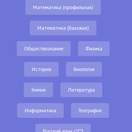
Математика (профильная)
Математика (базовая)
Обществознание
Физика
История
Биология
Химия
Литература
Информатика
География
Русский язык ОГЭ